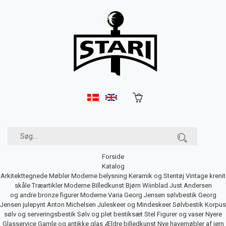
Forside
Katalog
Arkitekttegnede Møbler
Moderne belysning
Keramik og Stentøj
Vintage krenit
skåle
Træartikler
Moderne Billedkunst
Bjørn Wiinblad
Just Andersen
og andre bronze figurer
Moderne Varia
Georg Jensen sølvbestik
Georg
Jensen julepynt
Anton Michelsen Juleskeer og Mindeskeer
Sølvbestik
Korpus
sølv og serveringsbestik
Sølv og plet bestiksæt
Stel
Figurer og vaser
Nyere
Glasservice
Gamle og antikke glas
Ældre billedkunst
Nye havemøbler af jern