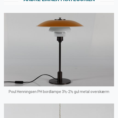
Poul Henningsen PH bordlampe 3½-2½ gul metal overskærm