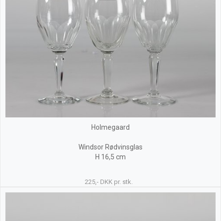
Holmegaard
Windsor Rødvinsglas
H 16,5 cm
225,- DKK pr. stk.