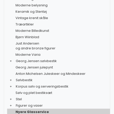
Moderne belysning
Keramik og Stentøj
Vintage krenit skåle
Træartikler
Moderne Billedkunst
Bjørn Wiinblad
Just Andersen
og andre bronze figurer
Moderne Varia
+
Georg Jensen sølvbestik
Georg Jensen julepynt
Anton Michelsen Juleskeer og Mindeskeer
+
Sølvbestik
+
Korpus sølv og serveringsbestik
Sølv og plet bestiksæt
+
Stel
+
Figurer og vaser
Nyere Glasservice