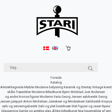
Forside
Katalog
Arkitekttegnede Møbler
Moderne belysning
Keramik og Stentøj
Vintage krenit
skåle
Træartikler
Moderne Billedkunst
Bjørn Wiinblad
Just Andersen
og andre bronze figurer
Moderne Varia
Georg Jensen sølvbestik
Georg
Jensen julepynt
Anton Michelsen Juleskeer og Mindeskeer
Sølvbestik
Korpus
sølv og serveringsbestik
Sølv og plet bestiksæt
Stel
Figurer og vaser
Nyere
Glasservice
Gamle og antikke glas
Ældre billedkunst
Nye havemøbler af jern