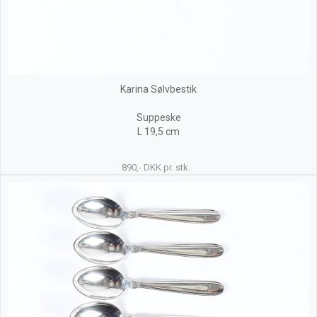
Karina Sølvbestik
Suppeske
L 19,5 cm
890,- DKK pr. stk.