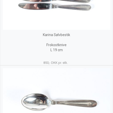
Karina Sølvbestik
Frokostknive
L 19 cm
850,- DKK pr. stk.