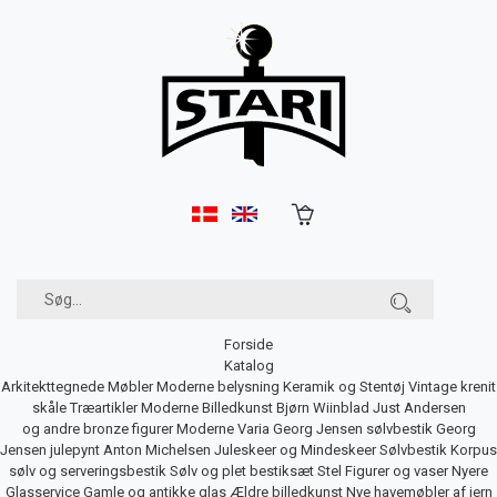
Forside
Katalog
Arkitekttegnede Møbler
Moderne belysning
Keramik og Stentøj
Vintage krenit
skåle
Træartikler
Moderne Billedkunst
Bjørn Wiinblad
Just Andersen
og andre bronze figurer
Moderne Varia
Georg Jensen sølvbestik
Georg
Jensen julepynt
Anton Michelsen Juleskeer og Mindeskeer
Sølvbestik
Korpus
sølv og serveringsbestik
Sølv og plet bestiksæt
Stel
Figurer og vaser
Nyere
Glasservice
Gamle og antikke glas
Ældre billedkunst
Nye havemøbler af jern