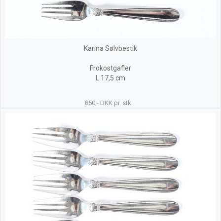
Karina Sølvbestik
Frokostgafler
L 17,5 cm
850,- DKK pr. stk.