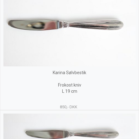
Karina Sølvbestik
Frokost kniv
L 19 cm
850,- DKK