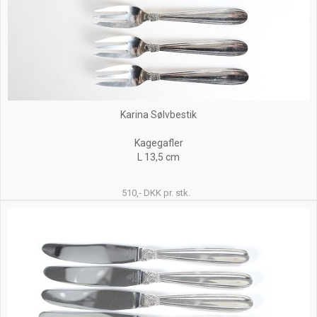
Karina Sølvbestik
Kagegafler
L 13,5 cm
510,- DKK pr. stk.