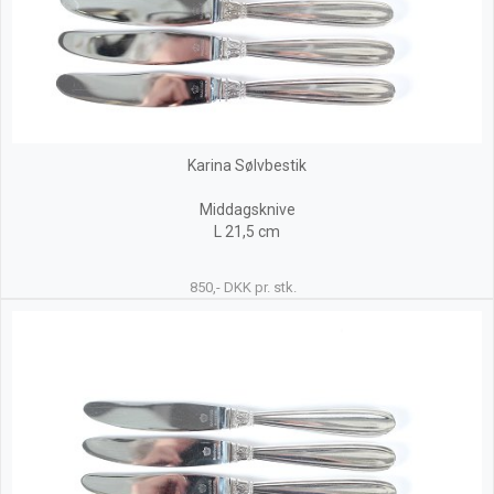
Karina Sølvbestik
Middagsknive
L 21,5 cm
850,- DKK pr. stk.