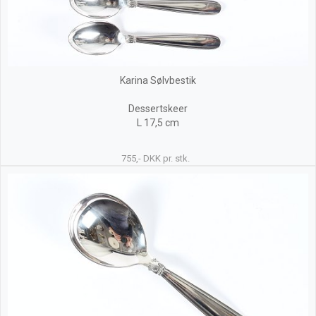
Karina Sølvbestik
Dessertskeer
L 17,5 cm
755,- DKK pr. stk.