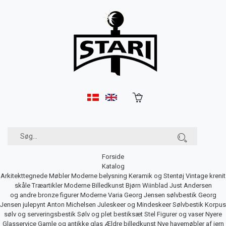
Forside
Katalog
Arkitekttegnede Møbler
Moderne belysning
Keramik og Stentøj
Vintage krenit
skåle
Træartikler
Moderne Billedkunst
Bjørn Wiinblad
Just Andersen
og andre bronze figurer
Moderne Varia
Georg Jensen sølvbestik
Georg
Jensen julepynt
Anton Michelsen Juleskeer og Mindeskeer
Sølvbestik
Korpus
sølv og serveringsbestik
Sølv og plet bestiksæt
Stel
Figurer og vaser
Nyere
Glasservice
Gamle og antikke glas
Ældre billedkunst
Nye havemøbler af jern