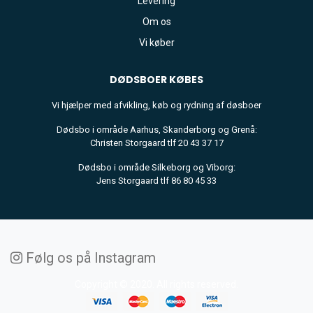
Levering
Om os
Vi køber
DØDSBOER
KØBES
Vi hjælper med afvikling, køb og rydning af døsboer
Dødsbo i område Aarhus, Skanderborg og Grenå:
Christen Storgaard tlf 20 43 37 17
Dødsbo i område Silkeborg og Viborg:
Jens Storgaard tlf 86 80 45 33
Følg os på Instagram
Copyright © 2020. All rights reserved.