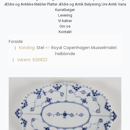
Ældre og Antikke Møbler
Platter
Ældre og Antik Belysning
Ure
Antik Varia
Kunstbøger
Levering
Vi køber
Om os
Kontakt
Forside
Katalog:
Stel
=>
Royal Copenhagen Musselmalet
helblonde
Varenr: 626823